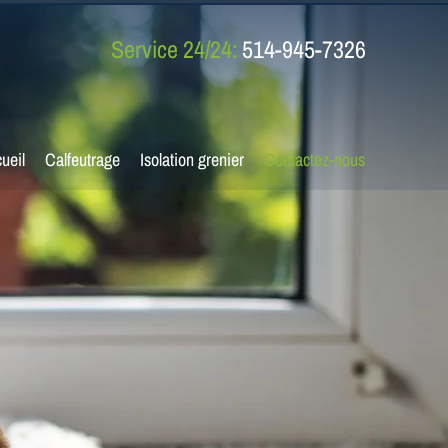
Service 24/24:
514-945-7326
ueil
Calfeutrage
Isolation grenier
Contactez-nous