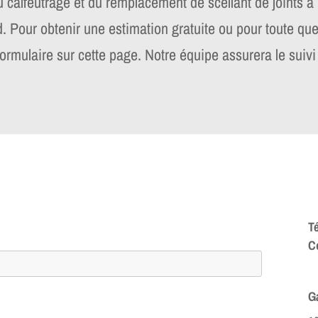
u calfeutrage et du remplacement de scellant de joints à
d. Pour obtenir une estimation gratuite ou pour toute qu
e formulaire sur cette page. Notre équipe assurera le suiv
T
Co
G