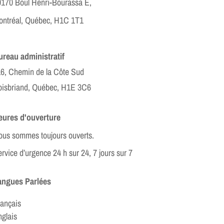
0170 Boul Henri-Bourassa E,
ontréal, Québec, H1C 1T1
ureau administratif
6, Chemin de la Côte Sud
oisbriand, Québec, H1E 3C6
eures d'ouverture
us sommes toujours ouverts.
rvice d’urgence 24 h sur 24, 7 jours sur 7
angues Parlées
ançais
glais