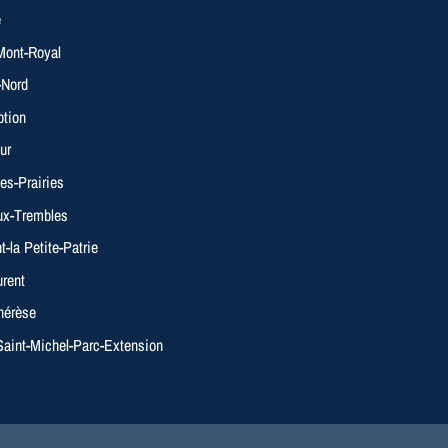
e
Mont-Royal
-Nord
tion
ur
es-Prairies
ux-Trembles
-la Petite-Patrie
urent
hérèse
-Saint-Michel-Parc-Extension