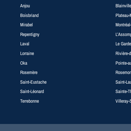
Anjou
Blainvill
Boisbriand
Plateau-
Mirabel
Montréal
Repentigny
L’Assomp
Laval
Le Garde
Lorraine
Rivière-d
Oka
Pointe-a
Rosemère
Rosemont
Saint-Eustache
Saint-La
Saint-Léonard
Sainte-T
Terrebonne
Villeray