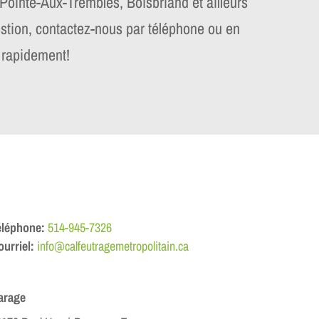
 Pointe-Aux-Trembles, Boisbriand et ailleurs
estion, contactez-nous par téléphone ou en
i rapidement!
éléphone:
514-945-7326
urriel:
info@calfeutragemetropolitain.ca
arage