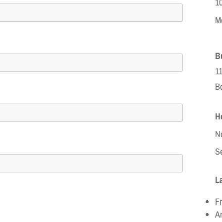
1
M
B
11
B
H
No
Se
L
Fr
An